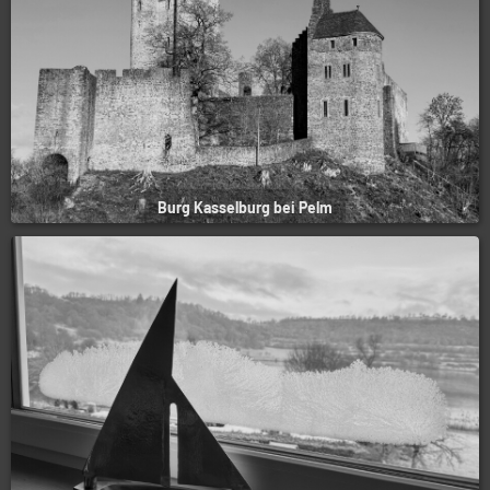
Burg Kasselburg bei Pelm