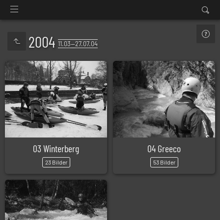
2004
11.03—27.07.04
03 Winterberg
04 Greeco
23 Bilder
53 Bilder