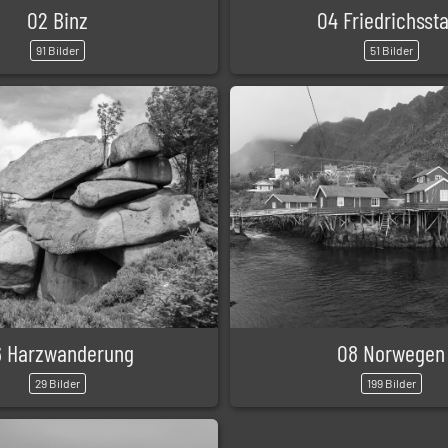
02 Binz
04 Friedrichsst
91 Bilder
51 Bilder
 Harzwanderung
08 Norwegen
29 Bilder
199 Bilder