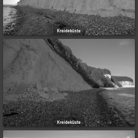
Kreideküste
Kreideküste