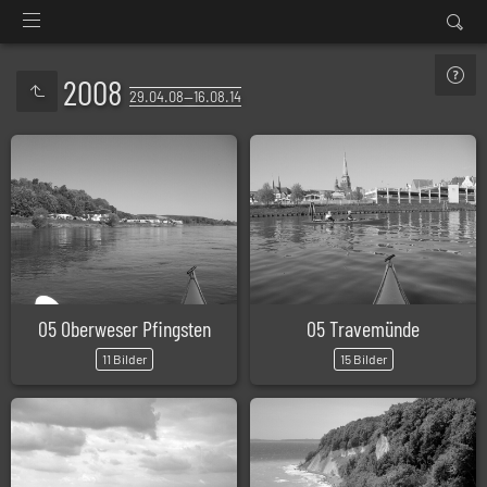
2008
29.04.08—16.08.14
05 Oberweser Pfingsten
05 Travemünde
11 Bilder
15 Bilder