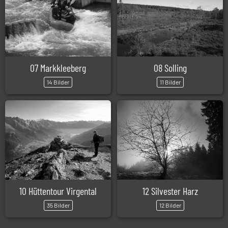
07 Markkleeberg
08 Solling
14 Bilder
11 Bilder
10 Hüttentour Virgental
12 Silvester Harz
35 Bilder
12 Bilder